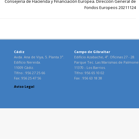
Consejería de Hacienda y Financiación Europea. Dirección General de
Fondos Europeos 20211124
Cádiz
Campo de Gibraltar
Avda. Ana de Viya, 5. Planta 3ª.
Edificio Azabache, 4º. Oficinas 27 - 28.
Edificio Nereida.
Parque Tec. Las Marismas de Palmone
11009 Cádiz.
11370 - Los Barrios.
Tlfno.: 956 27 25 66
Tlfno: 956 65 10 02
Fax: 956 25 47 56
Fax : 956 63 18 38
Aviso Legal