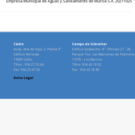
Empresa Municipal de Aguas y Saneamiento de Murcia S.A. 20211025
Cádiz
Campo de Gibraltar
Avda. Ana de Viya, 5. Planta 3ª.
Edificio Azabache, 4º. Oficinas 27 - 28.
Edificio Nereida.
Parque Tec. Las Marismas de Palmone
11009 Cádiz.
11370 - Los Barrios.
Tlfno.: 956 27 25 66
Tlfno: 956 65 10 02
Fax: 956 25 47 56
Fax : 956 63 18 38
Aviso Legal