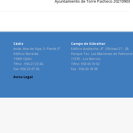
Ayuntamiento de Torre Pacheco 20210903
Cádiz
Campo de Gibraltar
Avda. Ana de Viya, 5. Planta 3ª.
Edificio Azabache, 4º. Oficinas 27 - 28.
Edificio Nereida.
Parque Tec. Las Marismas de Palmone
11009 Cádiz.
11370 - Los Barrios.
Tlfno.: 956 27 25 66
Tlfno: 956 65 10 02
Fax: 956 25 47 56
Fax : 956 63 18 38
Aviso Legal