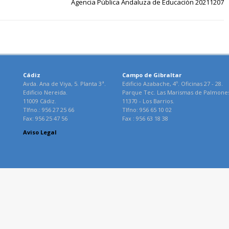
Agencia Pública Andaluza de Educación 20211207
Cádiz
Campo de Gibraltar
Avda. Ana de Viya, 5. Planta 3ª.
Edificio Azabache, 4º. Oficinas 27 - 28.
Edificio Nereida.
Parque Tec. Las Marismas de Palmone
11009 Cádiz.
11370 - Los Barrios.
Tlfno.: 956 27 25 66
Tlfno: 956 65 10 02
Fax: 956 25 47 56
Fax : 956 63 18 38
Aviso Legal