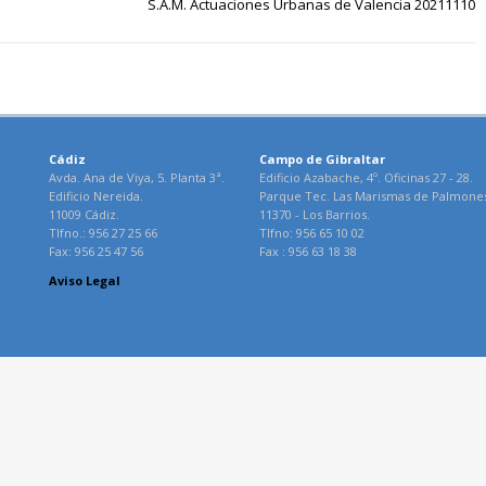
S.A.M. Actuaciones Urbanas de Valencia 20211110
Cádiz
Campo de Gibraltar
Avda. Ana de Viya, 5. Planta 3ª.
Edificio Azabache, 4º. Oficinas 27 - 28.
Edificio Nereida.
Parque Tec. Las Marismas de Palmone
11009 Cádiz.
11370 - Los Barrios.
Tlfno.: 956 27 25 66
Tlfno: 956 65 10 02
Fax: 956 25 47 56
Fax : 956 63 18 38
Aviso Legal