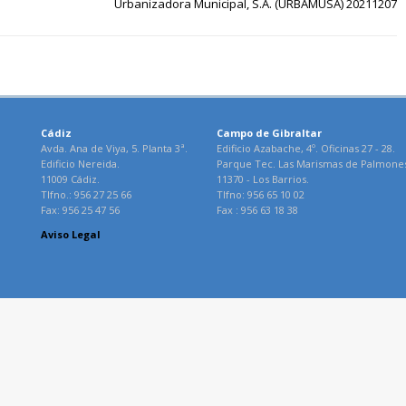
Urbanizadora Municipal, S.A. (URBAMUSA) 20211207
Cádiz
Campo de Gibraltar
Avda. Ana de Viya, 5. Planta 3ª.
Edificio Azabache, 4º. Oficinas 27 - 28.
Edificio Nereida.
Parque Tec. Las Marismas de Palmone
11009 Cádiz.
11370 - Los Barrios.
Tlfno.: 956 27 25 66
Tlfno: 956 65 10 02
Fax: 956 25 47 56
Fax : 956 63 18 38
Aviso Legal