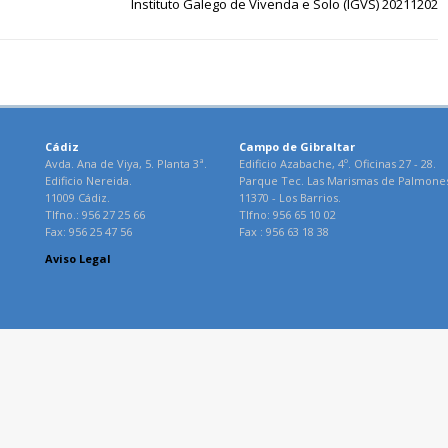
Instituto Galego de Vivenda e Solo (IGVS) 20211202
Cádiz
Campo de Gibraltar
Avda. Ana de Viya, 5. Planta 3ª.
Edificio Azabache, 4º. Oficinas 27 - 28.
Edificio Nereida.
Parque Tec. Las Marismas de Palmone
11009 Cádiz.
11370 - Los Barrios.
Tlfno.: 956 27 25 66
Tlfno: 956 65 10 02
Fax: 956 25 47 56
Fax : 956 63 18 38
Aviso Legal