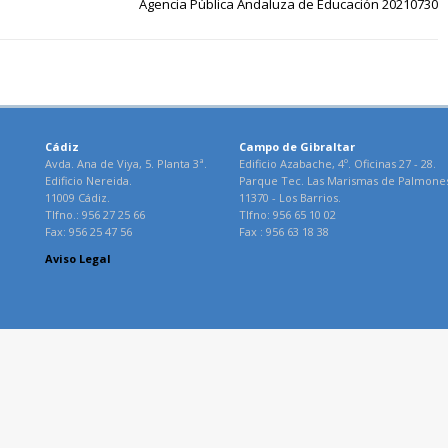
Agencia Pública Andaluza de Educación 20210730
Cádiz
Campo de Gibraltar
Avda. Ana de Viya, 5. Planta 3ª.
Edificio Azabache, 4º. Oficinas 27 - 28.
Edificio Nereida.
Parque Tec. Las Marismas de Palmone
11009 Cádiz.
11370 - Los Barrios.
Tlfno.: 956 27 25 66
Tlfno: 956 65 10 02
Fax: 956 25 47 56
Fax : 956 63 18 38
Aviso Legal