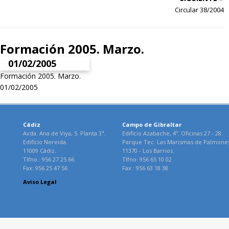
Circular 38/2004
Formación 2005. Marzo.
01/02/2005
Formación 2005. Marzo.
01/02/2005
Cádiz
Campo de Gibraltar
Avda. Ana de Viya, 5. Planta 3ª.
Edificio Azabache, 4º. Oficinas 27 - 28.
Edificio Nereida.
Parque Tec. Las Marismas de Palmone
11009 Cádiz.
11370 - Los Barrios.
Tlfno.: 956 27 25 66
Tlfno: 956 65 10 02
Fax: 956 25 47 56
Fax : 956 63 18 38
Aviso Legal