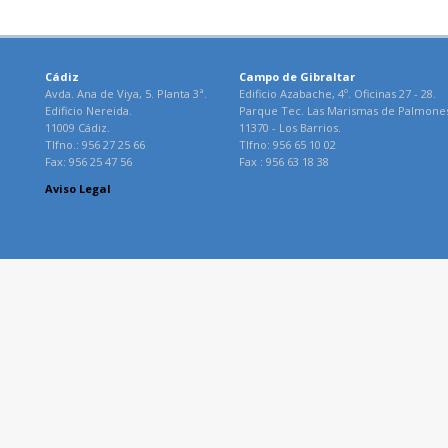
Cádiz
Campo de Gibraltar
Avda. Ana de Viya, 5. Planta 3ª.
Edificio Azabache, 4º. Oficinas 27 - 28.
Edificio Nereida.
Parque Tec. Las Marismas de Palmone
11009 Cádiz.
11370 - Los Barrios.
Tlfno.: 956 27 25 66
Tlfno: 956 65 10 02
Fax: 956 25 47 56
Fax : 956 63 18 38
Aviso Legal