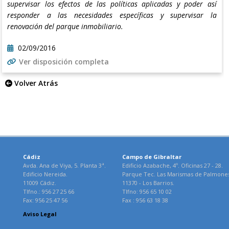
supervisar los efectos de las políticas aplicadas y poder así
responder a las necesidades específicas y supervisar la
renovación del parque inmobiliario.
02/09/2016
Ver disposición completa
Volver Atrás
Cádiz
Campo de Gibraltar
Avda. Ana de Viya, 5. Planta 3ª.
Edificio Azabache, 4º. Oficinas 27 - 28.
Edificio Nereida.
Parque Tec. Las Marismas de Palmone
11009 Cádiz.
11370 - Los Barrios.
Tlfno.: 956 27 25 66
Tlfno: 956 65 10 02
Fax: 956 25 47 56
Fax : 956 63 18 38
Aviso Legal