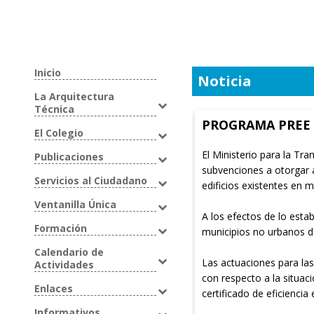
Inicio
Noticia
La Arquitectura
Técnica
PROGRAMA PREE 
El Colegio
El Ministerio para la Tr
Publicaciones
subvenciones a otorgar a
Servicios al Ciudadano
edificios existentes en
Ventanilla Única
A los efectos de lo esta
Formación
municipios no urbanos de
Calendario de
Las actuaciones para las
Actividades
con respecto a la situaci
Enlaces
certificado de eficiencia
Informativos