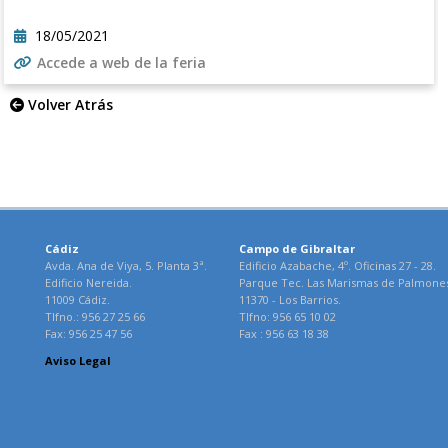
18/05/2021
Accede a web de la feria
Volver Atrás
Cádiz
Campo de Gibraltar
Avda. Ana de Viya, 5. Planta 3ª.
Edificio Azabache, 4º. Oficinas 27 - 28.
Edificio Nereida.
Parque Tec. Las Marismas de Palmone
11009 Cádiz.
11370 - Los Barrios.
Tlfno.: 956 27 25 66
Tlfno: 956 65 10 02
Fax: 956 25 47 56
Fax : 956 63 18 38
Aviso Legal