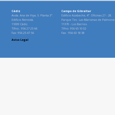
Cádiz
Campo de Gibraltar
Avda. Ana de Viya, 5. Planta 3ª.
Edificio Azabache, 4º. Oficinas 27 - 28.
Edificio Nereida.
Parque Tec. Las Marismas de Palmone
11009 Cádiz.
11370 - Los Barrios.
Tlfno.: 956 27 25 66
Tlfno: 956 65 10 02
Fax: 956 25 47 56
Fax : 956 63 18 38
Aviso Legal