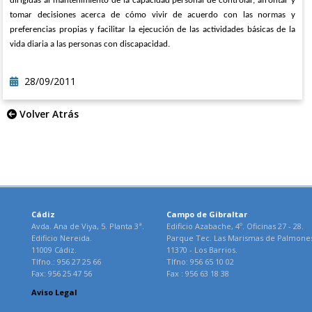
dirigidas al mantenimiento de la capacidad personal de controlar, afrontar y
tomar decisiones acerca de cómo vivir de acuerdo con las normas y
preferencias propias y facilitar la ejecución de las actividades básicas de la
vida diaria a las personas con discapacidad.
28/09/2011
Volver Atrás
Cádiz
Campo de Gibraltar
Avda. Ana de Viya, 5. Planta 3ª.
Edificio Azabache, 4º. Oficinas 27 - 28.
Edificio Nereida.
Parque Tec. Las Marismas de Palmone
11009 Cádiz.
11370 - Los Barrios.
Tlfno.: 956 27 25 66
Tlfno: 956 65 10 02
Fax: 956 25 47 56
Fax : 956 63 18 38
Aviso Legal