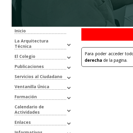
Inicio
La Arquitectura
Técnica
Para poder acceder todo
El Colegio
derecha
de la pagina.
Publicaciones
Servicios al Ciudadano
Ventanilla Única
Formación
Calendario de
Actividades
Enlaces
Informativos