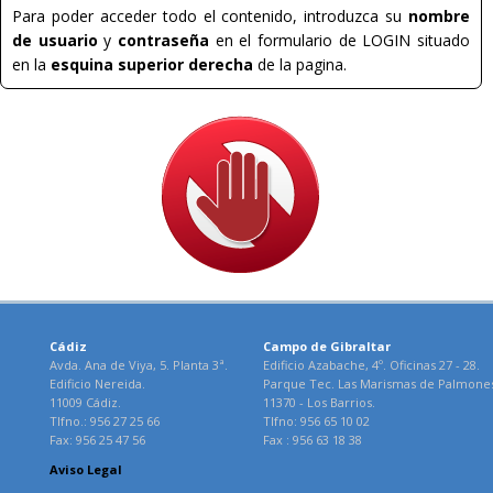
Para poder acceder todo el contenido, introduzca su
nombre
de usuario
y
contraseña
en el formulario de LOGIN situado
en la
esquina superior derecha
de la pagina.
Cádiz
Campo de Gibraltar
Avda. Ana de Viya, 5. Planta 3ª.
Edificio Azabache, 4º. Oficinas 27 - 28.
Edificio Nereida.
Parque Tec. Las Marismas de Palmone
11009 Cádiz.
11370 - Los Barrios.
Tlfno.: 956 27 25 66
Tlfno: 956 65 10 02
Fax: 956 25 47 56
Fax : 956 63 18 38
Aviso Legal