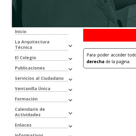
Inicio
La Arquitectura
Técnica
Para poder acceder todo
El Colegio
derecha
de la pagina.
Publicaciones
Servicios al Ciudadano
Ventanilla Única
Formación
Calendario de
Actividades
Enlaces
Informativos