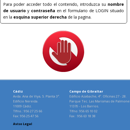
Para poder acceder todo el contenido, introduzca su
nombre
de usuario
y
contraseña
en el formulario de LOGIN situado
en la
esquina superior derecha
de la pagina.
Cádiz
Campo de Gibraltar
Avda. Ana de Viya, 5. Planta 3ª.
Edificio Azabache, 4º. Oficinas 27 - 28.
Edificio Nereida.
Parque Tec. Las Marismas de Palmone
11009 Cádiz.
11370 - Los Barrios.
Tlfno.: 956 27 25 66
Tlfno: 956 65 10 02
Fax: 956 25 47 56
Fax : 956 63 18 38
Aviso Legal