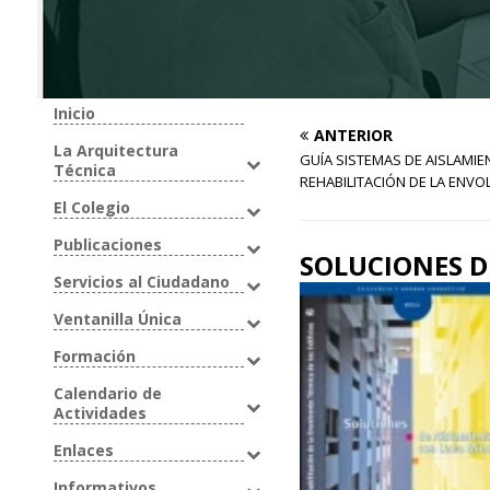
Inicio
ANTERIOR
La Arquitectura
GUÍA SISTEMAS DE AISLAMIE
Técnica
REHABILITACIÓN DE LA ENVOL
El Colegio
Publicaciones
SOLUCIONES D
Servicios al Ciudadano
Ventanilla Única
Formación
Calendario de
Actividades
Enlaces
Informativos