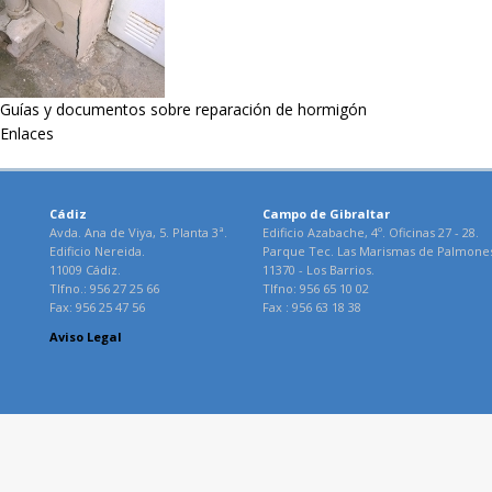
Guías y documentos sobre reparación de hormigón
Enlaces
Cádiz
Campo de Gibraltar
Avda. Ana de Viya, 5. Planta 3ª.
Edificio Azabache, 4º. Oficinas 27 - 28.
Edificio Nereida.
Parque Tec. Las Marismas de Palmone
11009 Cádiz.
11370 - Los Barrios.
Tlfno.: 956 27 25 66
Tlfno: 956 65 10 02
Fax: 956 25 47 56
Fax : 956 63 18 38
Aviso Legal