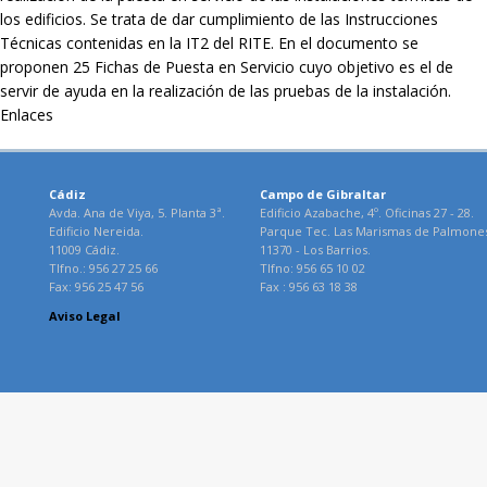
los edificios. Se trata de dar cumplimiento de las Instrucciones
Técnicas contenidas en la IT2 del RITE. En el documento se
proponen 25 Fichas de Puesta en Servicio cuyo objetivo es el de
servir de ayuda en la realización de las pruebas de la instalación.
Enlaces
Cádiz
Campo de Gibraltar
Avda. Ana de Viya, 5. Planta 3ª.
Edificio Azabache, 4º. Oficinas 27 - 28.
Edificio Nereida.
Parque Tec. Las Marismas de Palmone
11009 Cádiz.
11370 - Los Barrios.
Tlfno.: 956 27 25 66
Tlfno: 956 65 10 02
Fax: 956 25 47 56
Fax : 956 63 18 38
Aviso Legal