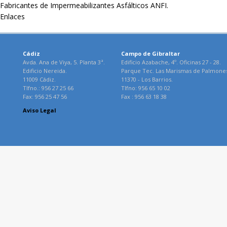
Fabricantes de Impermeabilizantes Asfálticos ANFI.
Enlaces
Cádiz
Campo de Gibraltar
Avda. Ana de Viya, 5. Planta 3ª.
Edificio Azabache, 4º. Oficinas 27 - 28.
Edificio Nereida.
Parque Tec. Las Marismas de Palmone
11009 Cádiz.
11370 - Los Barrios.
Tlfno.: 956 27 25 66
Tlfno: 956 65 10 02
Fax: 956 25 47 56
Fax : 956 63 18 38
Aviso Legal