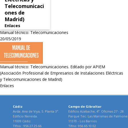
Telecomunicaci
ones de
Madrid)
Enlaces
Manual técnico: Telecomunicaciones
20/05/2019
Manual técnico: Telecomunicaciones. Editado por APIEM
(Asociación Profesional de Empresarios de Instalaciones Eléctricas
y Telecomunicaciones de Madrid)
Enlaces
Cádiz
Campo de Gibraltar
Avda. Ana de Viya, 5. Planta 3ª.
Edificio Azabache, 4º. Oficinas 27 - 28.
Edificio Nereida.
Parque Tec. Las Marismas de Palmone
11009 Cádiz.
11370 - Los Barrios.
Tlfno.: 956 27 25 66
Tlfno: 956 65 10 02