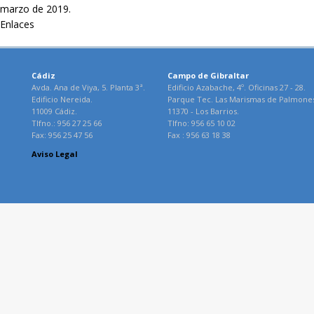
marzo de 2019.
Enlaces
Cádiz
Campo de Gibraltar
Avda. Ana de Viya, 5. Planta 3ª.
Edificio Azabache, 4º. Oficinas 27 - 28.
Edificio Nereida.
Parque Tec. Las Marismas de Palmone
11009 Cádiz.
11370 - Los Barrios.
Tlfno.: 956 27 25 66
Tlfno: 956 65 10 02
Fax: 956 25 47 56
Fax : 956 63 18 38
Aviso Legal