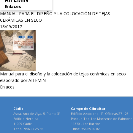
Enlaces
MANUAL PARA EL DISEÑO Y LA COLOCACIÓN DE TEJAS
CERÁMICAS EN SECO
18/09/2017
Manual para el diseño y la colocación de tejas cerámicas en seco
elaborado por AITEMIN
Enlaces
Cádiz
Campo de Gibraltar
Avda. Ana de Viya, 5. Planta 3ª.
Edificio Azabache, 4º. Oficinas 27 - 28.
Edificio Nereida.
Parque Tec. Las Marismas de Palmone
11009 Cádiz.
11370 - Los Barrios.
Tlfno.: 956 27 25 66
Tlfno: 956 65 10 02