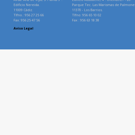
Edificio Nereida.
Parque Tec. Las Marismas de Palmone
11009 Cádiz.
11370 - Los Barrios.
Tlfno.: 956 27 25 66
Tlfno: 956 65 10 02
Fax: 956 25 47 56
Fax : 956 63 18 38
Aviso Legal