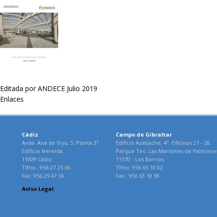
Editada por ANDECE Julio 2019
Enlaces
Cádiz
Campo de Gibraltar
Avda. Ana de Viya, 5. Planta 3ª.
Edificio Azabache, 4º. Oficinas 27 - 28.
Edificio Nereida.
Parque Tec. Las Marismas de Palmone
11009 Cádiz.
11370 - Los Barrios.
Tlfno.: 956 27 25 66
Tlfno: 956 65 10 02
Fax: 956 25 47 56
Fax : 956 63 18 38
Aviso Legal