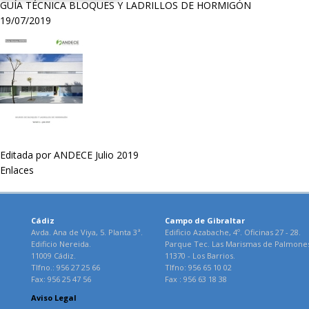
GUÍA TÉCNICA BLOQUES Y LADRILLOS DE HORMIGÓN
19/07/2019
Editada por ANDECE Julio 2019
Enlaces
Cádiz
Campo de Gibraltar
Avda. Ana de Viya, 5. Planta 3ª.
Edificio Azabache, 4º. Oficinas 27 - 28.
Edificio Nereida.
Parque Tec. Las Marismas de Palmone
11009 Cádiz.
11370 - Los Barrios.
Tlfno.: 956 27 25 66
Tlfno: 956 65 10 02
Fax: 956 25 47 56
Fax : 956 63 18 38
Aviso Legal