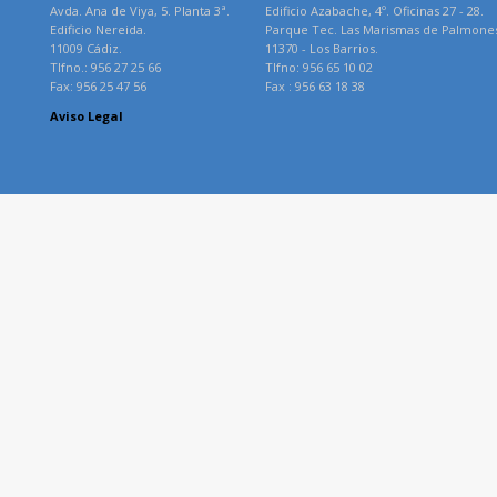
Avda. Ana de Viya, 5. Planta 3ª.
Edificio Azabache, 4º. Oficinas 27 - 28.
Edificio Nereida.
Parque Tec. Las Marismas de Palmone
11009 Cádiz.
11370 - Los Barrios.
Tlfno.: 956 27 25 66
Tlfno: 956 65 10 02
Fax: 956 25 47 56
Fax : 956 63 18 38
Aviso Legal