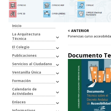
Inicio
ANTERIOR
La Arquitectura
Ponencias curso accesibilid
Técnica
El Colegio
Documento Tec
Publicaciones
Servicios al Ciudadano
Ventanilla Única
Formación
Calendario de
Actividades
Enlaces
Informativos