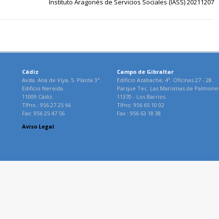
Instituto Aragonés de Servicios Sociales (IASS) 20211207
Cádiz
Campo de Gibraltar
Avda. Ana de Viya, 5. Planta 3ª.
Edificio Azabache, 4º. Oficinas 27 - 28.
Edificio Nereida.
Parque Tec. Las Marismas de Palmone
11009 Cádiz.
11370 - Los Barrios.
Tlfno.: 956 27 25 66
Tlfno: 956 65 10 02
Fax: 956 25 47 56
Fax : 956 63 18 38
Aviso Legal