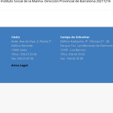
Instituto Social de la Marina -Dirección Provincial de Barcelona 20211216
Cádiz
Campo de Gibraltar
Avda. Ana de Viya, 5. Planta 3ª.
Edificio Azabache, 4º. Oficinas 27 - 28.
Edificio Nereida.
Parque Tec. Las Marismas de Palmone
11009 Cádiz.
11370 - Los Barrios.
Tlfno.: 956 27 25 66
Tlfno: 956 65 10 02
Fax: 956 25 47 56
Fax : 956 63 18 38
Aviso Legal