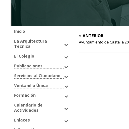
Inicio
ANTERIOR
La Arquitectura
Ayuntamiento de Castalla 2
Técnica
El Colegio
Publicaciones
Servicios al Ciudadano
Ventanilla Única
Formación
Calendario de
Actividades
Enlaces