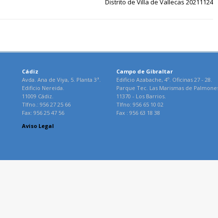
Distrito de Villa de Vallecas 20211124
Cádiz
Campo de Gibraltar
Avda. Ana de Viya, 5. Planta 3ª.
Edificio Azabache, 4º. Oficinas 27 - 28.
Edificio Nereida.
Parque Tec. Las Marismas de Palmone
11009 Cádiz.
11370 - Los Barrios.
Tlfno.: 956 27 25 66
Tlfno: 956 65 10 02
Fax: 956 25 47 56
Fax : 956 63 18 38
Aviso Legal