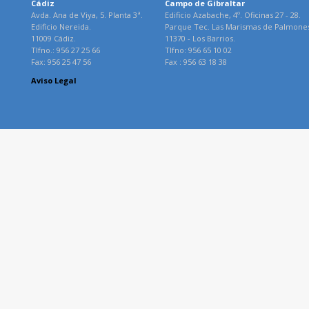
Cádiz
Campo de Gibraltar
Avda. Ana de Viya, 5. Planta 3ª.
Edificio Azabache, 4º. Oficinas 27 - 28.
Edificio Nereida.
Parque Tec. Las Marismas de Palmone
11009 Cádiz.
11370 - Los Barrios.
Tlfno.: 956 27 25 66
Tlfno: 956 65 10 02
Fax: 956 25 47 56
Fax : 956 63 18 38
Aviso Legal