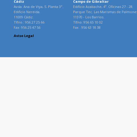
Cádiz
Campo de Gibraltar
Avda. Ana de Viya, 5. Planta 3ª.
Edificio Azabache, 4º. Oficinas 27 - 28.
Edificio Nereida.
Parque Tec. Las Marismas de Palmone
11009 Cádiz.
11370 - Los Barrios.
Tlfno.: 956 27 25 66
Tlfno: 956 65 10 02
Fax: 956 25 47 56
Fax : 956 63 18 38
Aviso Legal