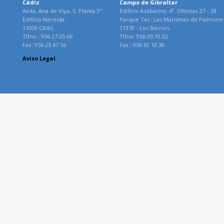
Cádiz
Campo de Gibraltar
Avda. Ana de Viya, 5. Planta 3ª.
Edificio Azabache, 4º. Oficinas 27 - 28.
Edificio Nereida.
Parque Tec. Las Marismas de Palmone
11009 Cádiz.
11370 - Los Barrios.
Tlfno.: 956 27 25 66
Tlfno: 956 65 10 02
Fax: 956 25 47 56
Fax : 956 63 18 38
Aviso Legal