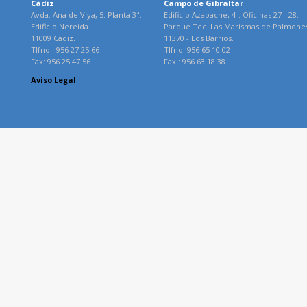
Cádiz
Campo de Gibraltar
Avda. Ana de Viya, 5. Planta 3ª.
Edificio Azabache, 4º. Oficinas 27 - 28.
Edificio Nereida.
Parque Tec. Las Marismas de Palmone
11009 Cádiz.
11370 - Los Barrios.
Tlfno.: 956 27 25 66
Tlfno: 956 65 10 02
Fax: 956 25 47 56
Fax : 956 63 18 38
Aviso Legal