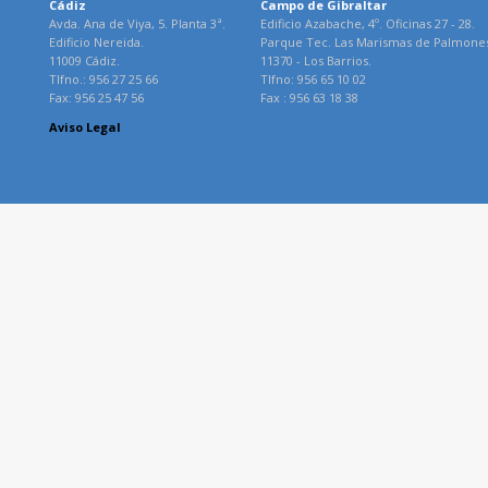
Cádiz
Campo de Gibraltar
Avda. Ana de Viya, 5. Planta 3ª.
Edificio Azabache, 4º. Oficinas 27 - 28.
Edificio Nereida.
Parque Tec. Las Marismas de Palmone
11009 Cádiz.
11370 - Los Barrios.
Tlfno.: 956 27 25 66
Tlfno: 956 65 10 02
Fax: 956 25 47 56
Fax : 956 63 18 38
Aviso Legal