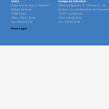
Cádiz
Campo de Gibraltar
Avda. Ana de Viya, 5. Planta 3ª.
Edificio Azabache, 4º. Oficinas 27 - 28.
Edificio Nereida.
Parque Tec. Las Marismas de Palmone
11009 Cádiz.
11370 - Los Barrios.
Tlfno.: 956 27 25 66
Tlfno: 956 65 10 02
Fax: 956 25 47 56
Fax : 956 63 18 38
Aviso Legal