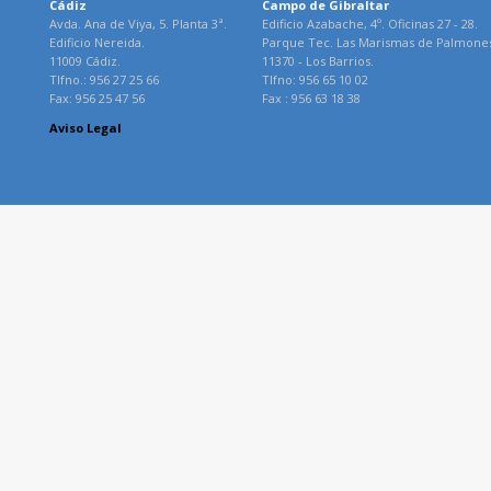
Cádiz
Campo de Gibraltar
Avda. Ana de Viya, 5. Planta 3ª.
Edificio Azabache, 4º. Oficinas 27 - 28.
Edificio Nereida.
Parque Tec. Las Marismas de Palmone
11009 Cádiz.
11370 - Los Barrios.
Tlfno.: 956 27 25 66
Tlfno: 956 65 10 02
Fax: 956 25 47 56
Fax : 956 63 18 38
Aviso Legal