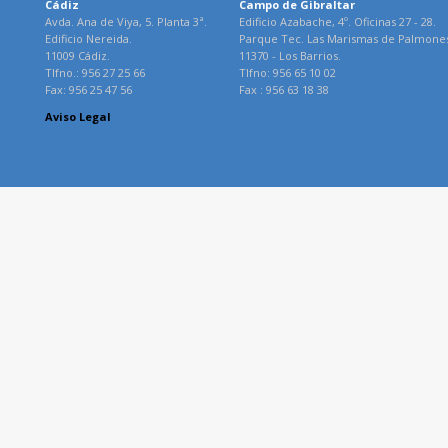
Cádiz
Campo de Gibraltar
Avda. Ana de Viya, 5. Planta 3ª.
Edificio Azabache, 4º. Oficinas 27 - 28.
Edificio Nereida.
Parque Tec. Las Marismas de Palmone
11009 Cádiz.
11370 - Los Barrios.
Tlfno.: 956 27 25 66
Tlfno: 956 65 10 02
Fax: 956 25 47 56
Fax : 956 63 18 38
Aviso Legal