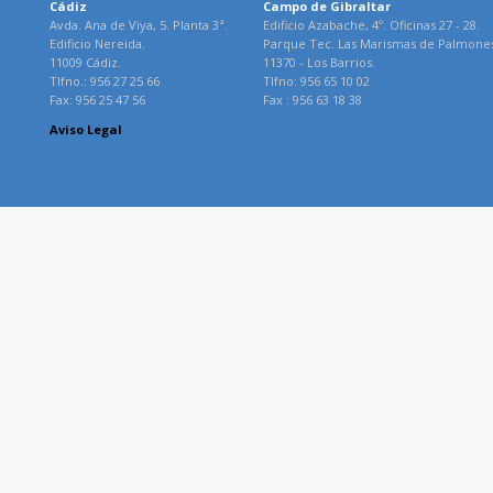
Cádiz
Campo de Gibraltar
Avda. Ana de Viya, 5. Planta 3ª.
Edificio Azabache, 4º. Oficinas 27 - 28.
Edificio Nereida.
Parque Tec. Las Marismas de Palmone
11009 Cádiz.
11370 - Los Barrios.
Tlfno.: 956 27 25 66
Tlfno: 956 65 10 02
Fax: 956 25 47 56
Fax : 956 63 18 38
Aviso Legal